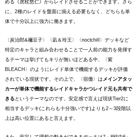
める《虎杖悠仁》からレイドさせることができます。さら
に、2種のレイドを盤面に揃える必要もなく、どちらも単
体で十分以上に強力に働きます。
〈炭治郎&禰豆子〉〈凪＆玲王〉〈noctchill〉デッキなど
特定のキャラと組み合わせることで一人前の能力を発揮す
るテーマは挙げてもキリが無いほどある中、〈紫
BLEACH〉のようにレイド単体で機能するデッキが評価
されている現状です。その上で、〈宿儺〉は
メインアタッ
カーが単体で機能するレイドキャラかつレイド元も共有で
きる
というテーマなのです。安定感で言えば現状Tier2に
相当するデッキ(これらも十分強いです)よりも2～3段階以
上は高い位置にあると言えます。
また、安定して理想の動きができるデッキは7～8戦中6～