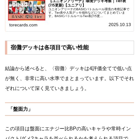
【ユニオンアリーナ】環境デッキ考察｜Tier表
(7/5更新)【ユニアリ】
ユニオンアリーナのBASICバトルルール環境の考察記事で
す。Tier表や人気デッキ傾向などについてまとめていま
す。BASICバトルルールTier表(7/5更
新)Tier1Tier1.5Tier2Tier2.5Tier3Tier4Tier5T...
2025.10.13
torecards.com
宿儺デッキは各項目で高い性能
結論から述べると、〈宿儺〉デッキは4評価全てで低い点
が無く、非常に高い水準でまとまっています。以下でそれ
ぞれについて深く見ていきましょう。
「盤面力」
この項目は盤面にエナジー比BPの高いキャラや常時イン
パクト/ダメ2キャラを並べられるかを考えられる項目で