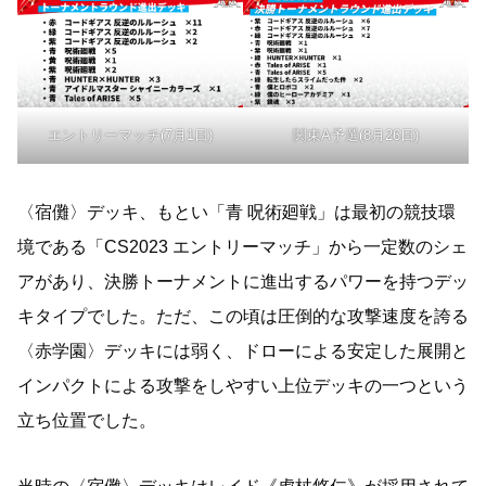
エントリーマッチ(7月1日)
関東A予選(8月26日)
〈宿儺〉デッキ、もとい「青 呪術廻戦」は最初の競技環
境である「CS2023 エントリーマッチ」から一定数のシェ
アがあり、決勝トーナメントに進出するパワーを持つデッ
キタイプでした。ただ、この頃は圧倒的な攻撃速度を誇る
〈赤学園〉デッキには弱く、ドローによる安定した展開と
インパクトによる攻撃をしやすい上位デッキの一つという
立ち位置でした。