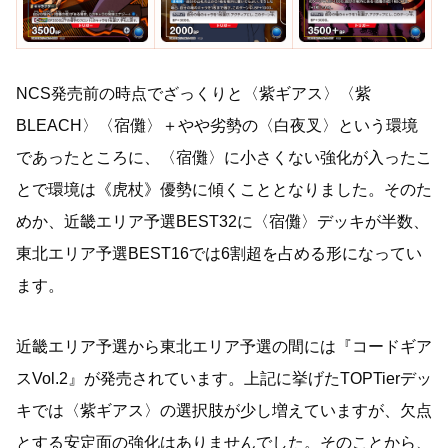
NCS発売前の時点でざっくりと〈紫ギアス〉〈紫
BLEACH〉〈宿儺〉＋やや劣勢の〈白夜叉〉という環境
であったところに、〈宿儺〉に小さくない強化が入ったこ
とで環境は《虎杖》優勢に傾くこととなりました。そのた
めか、近畿エリア予選BEST32に〈宿儺〉デッキが半数、
東北エリア予選BEST16では6割超を占める形になってい
ます。
近畿エリア予選から東北エリア予選の間には『コードギア
スVol.2』が発売されています。上記に挙げたTOPTierデッ
キでは〈紫ギアス〉の選択肢が少し増えていますが、欠点
とする安定面の強化はありませんでした。そのことから、