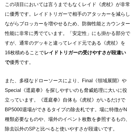
この項目においては言うまでもなくレイド《虎杖》が非常
に優秀です。レイドトリガーで相手のアタッカーを減らし
ながらブロッカーを増やせるため、防御性能とカウンター
性能に非常に秀でています。「安定性」にも掛かる部分で
すが、通常のデッキと違ってレイド元である《虎杖》を
16枚積めることで
レイドトリガーの受けやすさが段違い
で
優秀です。
また、多様なドローソースにより、Final《領域展開》や
Special《逕庭拳》を探しやすいのも脅威処理に大いに役
立っています。《逕庭拳》自体も《虎杖》がいるだけで
BP5000退場ができるタイプの除去札です。場に特徴がN
種類必要なものや、場外のイベント枚数を参照するもの、
除去以外のSPと比べると使いやすさが段違いです。