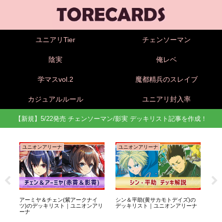
ユニアリTier
チェンソーマン
陰実
俺レベ
学マスvol.2
魔都精兵のスレイブ
カジュアルルール
ユニアリ封入率
【新規】5/22発売 チェンソーマン/影実 デッキリスト記事を作成！
ユニオンアリーナ
ユニオンアリーナ
ユ
底
アーミヤ＆チェン(紫アークナイ
シン＆平助(黄サカモトデイズ)の
坂本
ツ)のデッキリスト｜ユニオンアリ
デッキリスト｜ユニオンアリーナ
ッ
ーナ