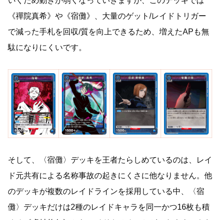
いくため動きが弱くなっていきますが、このデッキでは
《禪院真希》や《宿儺》、大量のゲット/レイドトリガー
で減った手札を回収/質を向上できるため、増えたAPも無
駄になりにくいです。
そして、〈宿儺〉デッキを王者たらしめているのは、レイ
ド元共有による名称事故の起きにくさに他なりません。他
のデッキが複数のレイドラインを採用している中、〈宿
儺〉デッキだけは2種のレイドキャラを同一かつ16枚も積