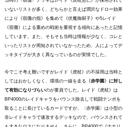
当時の〈宿儺〉デッキはレイド《虎杖悠仁》が採用されて
いないリストが多く、どちらかと言えば潤沢なドロー効果
により《宿儺の指》を集めて《伏魔御厨子》や5レイド
《宿儺》による重めの戦術を重視する傾向にあったと記憶
しています。また、そもそも当時は情報が少なく、コレと
いったリストが周知されていなかったため、人によってデ
ッキタイプが大きく異なっているのが実情でした。
今でこそ考え難いですがレイド《虎杖》の不採用は当時と
してはおかしくなく、環境の一線を走る
〈赤学園〉に対し
て有効になりづらい
のが要員でした。レイド《虎杖》は
BP4000のレイドキャラをバウンス除去して戦闘テンポを
取ることに長けているカードですが、〈赤学園〉は小型の
非レイドキャラで速攻するデッキなので、バウンスされて
も大きなロスになりません。さらに、BP4000で《ナナリ