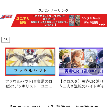
スポンサーリンク
PR
ファウルバウト(青奪還のロ
【クロスタ】黄赤CR 巡り
ゼ)のデッキリスト｜ユニオ
う二人＆逆転のハイドギャ
ンアリーナ
＆ビクトリーランページ デ
ッキの解説と使い方
【XrossStars】