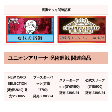
宿儺デッキ関連記事
ユニオンアリーナ 呪術廻戦 関連商品
NEW CARD
ブースターパ
スターターデ
公式スリーブ
SELECTION
ック(定価
ッキ(定価\990)
(定価\900)
(定価\2640) 発
\7700)
発売’23/03/24
発売’23/03/24
売’23/10/27
発売’23/03/24