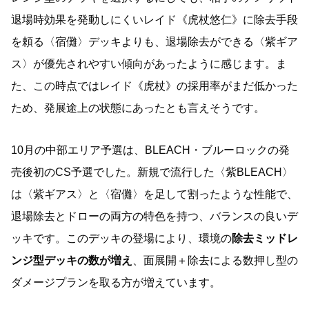
退場時効果を発動しにくいレイド《虎杖悠仁》に除去手段
を頼る〈宿儺〉デッキよりも、退場除去ができる〈紫ギア
ス〉が優先されやすい傾向があったように感じます。ま
た、この時点ではレイド《虎杖》の採用率がまだ低かった
ため、発展途上の状態にあったとも言えそうです。
10月の中部エリア予選は、BLEACH・ブルーロックの発
売後初のCS予選でした。新規で流行した〈紫BLEACH〉
は〈紫ギアス〉と〈宿儺〉を足して割ったような性能で、
退場除去とドローの両方の特色を持つ、バランスの良いデ
ッキです。このデッキの登場により、環境の
除去ミッドレ
ンジ型デッキの数が増え
、面展開＋除去による数押し型の
ダメージプランを取る方が増えています。