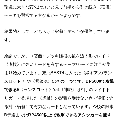
環境に大きな変化は無いと見て前期から引き続き〈宿儺〉
デッキを選択する方が多かったようです。
結果的として、どちらも〈宿儺〉デッキが優勝していま
す。
余談ですが、〈宿儺〉デッキ隆盛の後を追う形でレイド
《虎杖》に強いカードを有するテーマ/カードに注目が集
まり始めています。東北BEST4に入った〈緑ギアス(ラン
スロット)〉や〈紫銀魂〉はその一つです。
BP5000で攻撃
できる
6《ランスロット》や4《神威》は相手のレイドト
リガーで登場した《虎杖》の影響を受けない点で評価でき
る対〈宿儺〉で有力なカードとなっています。今後の関東
B予選までは
BP4500以上で攻撃できるアタッカーを擁す