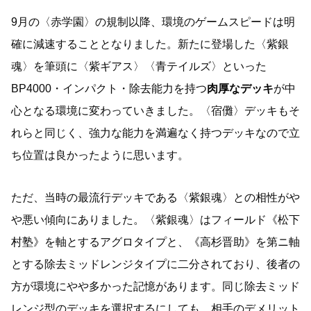
9月の〈赤学園〉の規制以降、環境のゲームスピードは明
確に減速することとなりました。新たに登場した〈紫銀
魂〉を筆頭に〈紫ギアス〉〈青テイルズ〉といった
BP4000・インパクト・除去能力を持つ
肉厚なデッキ
が中
心となる環境に変わっていきました。〈宿儺〉デッキもそ
れらと同じく、強力な能力を満遍なく持つデッキなので立
ち位置は良かったように思います。
ただ、当時の最流行デッキである〈紫銀魂〉との相性がや
や悪い傾向にありました。〈紫銀魂〉はフィールド《松下
村塾》を軸とするアグロタイプと、《高杉晋助》を第ニ軸
とする除去ミッドレンジタイプに二分されており、後者の
方が環境にやや多かった記憶があります。同じ除去ミッド
レンジ型のデッキを選択するにしても、相手のデメリット