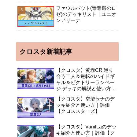
ファウルバウト(青奪還のロ
ゼ)のデッキリスト｜ユニオ
ンアリーナ
クロスタ新着記事
【クロスタ】黄赤CR 巡り
合う二人＆逆転のハイドギ
ャル＆ビクトリーランペー
ジ デッキの解説と使い方
【XrossStars】
【クロスタ】空澄セナのデ
ッキ紹介と使い方｜評価
【クロススターズ】
【クロスタ】VanilLaのデッ
キ紹介と使い方｜評価【ク