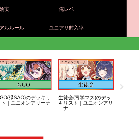
陰実
俺レベ
アルルール
ユニアリ封入率
ユニオンアリーナ
ユニオンアリーナ
ユニオンア
GO(緑SAO)のデッキリ
生徒会(青学マス)のデッ
咲季＆
スト｜ユニオンアリーナ
キリスト｜ユニオンアリ
学マス
ーナ
｜ユニ