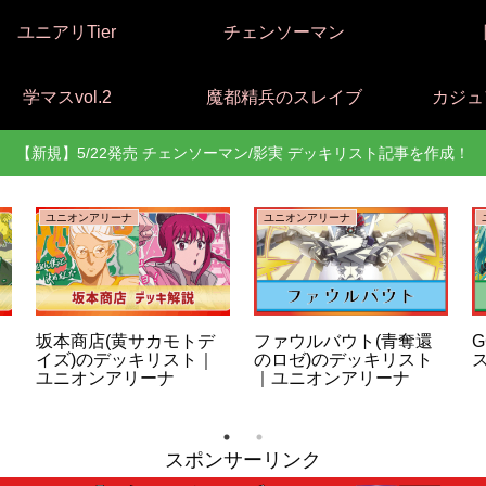
ユニアリTier
チェンソーマン
学マスvol.2
魔都精兵のスレイブ
カジュ
【新規】5/22発売 チェンソーマン/影実 デッキリスト記事を作成！
ユニオンアリーナ
ユニオンアリーナ
坂本商店(黄サカモトデ
ファウルバウト(青奪還
G
イズ)のデッキリスト｜
のロゼ)のデッキリスト
ユニオンアリーナ
｜ユニオンアリーナ
スポンサーリンク