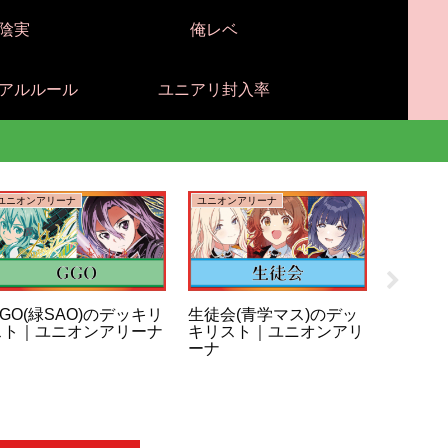
陰実
俺レベ
アルルール
ユニアリ封入率
ユニオンアリーナ
ユニオンアリーナ
ユニオンア
GO(緑SAO)のデッキリ
生徒会(青学マス)のデッ
咲季＆
スト｜ユニオンアリーナ
キリスト｜ユニオンアリ
学マス
ーナ
｜ユニ