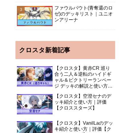
ファウルバウト(青奪還のロ
ゼ)のデッキリスト｜ユニオ
ンアリーナ
クロスタ新着記事
【クロスタ】黄赤CR 巡り
合う二人＆逆転のハイドギ
ャル＆ビクトリーランペー
ジ デッキの解説と使い方
【XrossStars】
【クロスタ】空澄セナのデ
ッキ紹介と使い方｜評価
【クロススターズ】
【クロスタ】VanilLaのデッ
キ紹介と使い方｜評価【ク