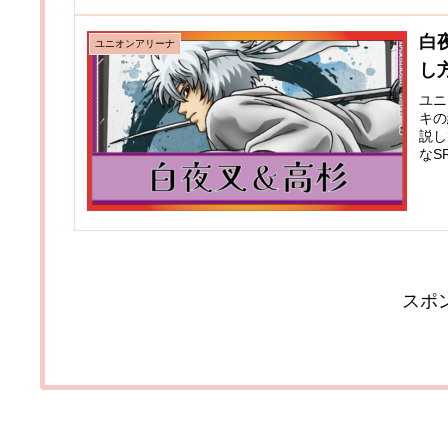
白
ユニオンアリーナ
し
ユニ
キの
説し
なS
スポ