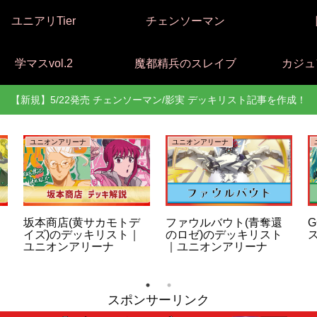
ユニアリTier
チェンソーマン
学マスvol.2
魔都精兵のスレイブ
カジュ
【新規】5/22発売 チェンソーマン/影実 デッキリスト記事を作成！
ユニオンアリーナ
ユニオンアリーナ
坂本商店(黄サカモトデ
ファウルバウト(青奪還
G
イズ)のデッキリスト｜
のロゼ)のデッキリスト
ユニオンアリーナ
｜ユニオンアリーナ
スポンサーリンク