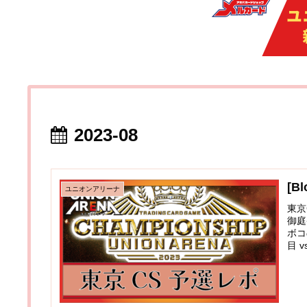
2023-08
[
ユニオンアリーナ
東京
御庭
ボコ
目 v