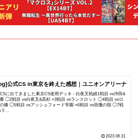
Blog]公式CS in東京を終えた感想｜ユニオンアリーナ
CSに出てきました東京CS使用デッキ - 白夜叉戦績1戦目 vs沖田&
番 ◯2戦目 vs白夜叉&高杉 ×3戦目 vsランスロット ◯4戦目 vsロ
の膝 ◯5戦目 vsアッシュフォード学園 ×6戦目 vs宿儺の指 ◯7戦
sラ...
2023.08.31