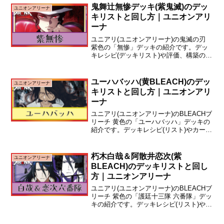
ぼこ隊)デッキは、低エナジーキャラを序
鬼舞辻無惨デッキ(紫鬼滅)のデッ
ユニオンアリーナ
盤からガ...
キリストと回し方｜ユニオンアリ
ーナ
ユニアリ(ユニオンアリーナ)の鬼滅の刃
紫色の「無惨」デッキの紹介です。デッ
キレシピ(デッキリスト)や評価、構築のポ
イント、回し方について解説していま
す。デッキレシピ無惨：紫鬼滅の刃現環
境TierタイトルTier1鬼滅の刃盤面力速攻
ユーハバッハ(黄BLEACH)のデッ
ユニオンアリーナ
性能対応...
キリストと回し方｜ユニオンアリ
ーナ
ユニアリ(ユニオンアリーナ)のBLEACHブ
リーチ 黄色の「ユーハバッハ」デッキの
紹介です。デッキレシピ(リスト)やカード
の採用理由について解説しています。デ
ッキリスト - 初期案今回は、登場時に相
手キャラを除去する効果を持つレイド
朽木白哉＆阿散井恋次(紫
ユニオンアリーナ
《ユーハ...
BLEACH)のデッキリストと回し
方｜ユニオンアリーナ
ユニアリ(ユニオンアリーナ)のBLEACHブ
リーチ 紫色の「護廷十三隊 六番隊」デッ
キの紹介です。デッキレシピ(リスト)やカ
ードの採用理由について解説していま
す。デッキリスト今回は、相手キャラの