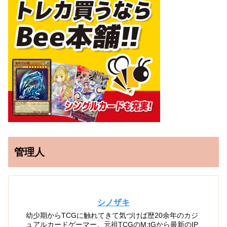
管理人
シノザキ
幼少期からTCGに触れてきて気づけば歴20余年のカジ
ュアルカードゲーマー。元祖TCGのM:tGから最新のIP