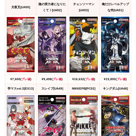
陰の実力者になりた
チェンソーマン
俺だけレベルアップ
犬夜叉[UA50]
くて！[UA52]
[UA53]
な件[UA51]
¥7,600(
プレ値
)
¥9,498(
プレ値
)
¥16,632(
プレ値
)
¥15,800(
プレ値
)
学マスvol.2[EX13]
スレイブ[UA49]
NIKKEPB[PC02]
キングダム[UA48]