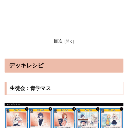
目次
デッキレシピ
生徒会：青学マス