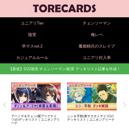
ユニアリTier
チェンソーマン
陰実
俺レベ
学マスvol.2
魔都精兵のスレイブ
カジュアルルール
ユニアリ封入率
【新規】5/22発売 チェンソーマン/影実 デッキリスト記事を作成！
ユニオンアリーナ
ユニオンアリーナ
ユ
底
アーミヤ＆チェン(紫アークナイ
シン＆平助(黄サカモトデイズ)の
坂本
ツ)のデッキリスト｜ユニオンアリ
デッキリスト｜ユニオンアリーナ
ッ
ーナ