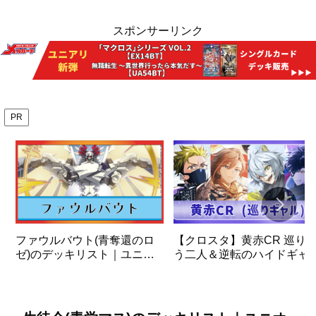
スポンサーリンク
PR
ファウルバウト(青奪還のロ
【クロスタ】黄赤CR 巡り
ゼ)のデッキリスト｜ユニオ
う二人＆逆転のハイドギャ
ンアリーナ
＆ビクトリーランページ デ
ッキの解説と使い方
【XrossStars】