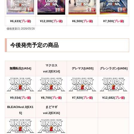
¥6,633(
プレ値
)
¥12,000(
プレ値
)
¥6,500(
プレ値
)
¥7,500(
プレ値
)
価格更新日:2026/05/26
今後発売予定の商品
マクロス
無職転生[UA54]
デレマス[UA55]
グレンラガン[UA56]
vol.2[EX14]
¥9,034(
プレ値
)
¥8,700(
プレ値
)
¥7,920(
プレ値
)
¥12,682(
プレ値
)
BLEACHvol.3[EX1
まどマギ
5]
vol.2[EX16]