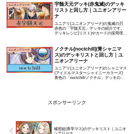
BPを減少させる能力を持つ《朽木白哉》
宇髄天元デッキ(赤鬼滅)のデッキ
ユニオンアリーナ
や《阿散...
リストと回し方｜ユニオンアリー
ナ
ユニアリ(ユニオンアリーナ)の鬼滅の刃
赤色の「宇髄天元」デッキの紹介です。
デッキレシピ(リスト)やカードの採用理由
について解説しています。デッキリスト -
基本形宇髄天元デッキは、低エナジーで
BPが高めのキャラを多めに採用した速攻
ノクチル[noctchill](青シャニマ
ユニオンアリーナ
型デッキ...
ス)のデッキリストと回し方｜ユ
ニオンアリーナ
ユニアリ(ユニオンアリーナ)のシャニマス
(アイドルマスターシャイニーカラーズ)
青色の「noctchill/ノクチル」デッキの紹
介です。デッキレシピ(リスト)やカードの
採用理由について解説しています。デッ
キリスト・解説文提供記事編集・文章
追...
スポンサーリンク
補習組(青学マス)のデッキリスト｜ユニオ
ンアリーナ