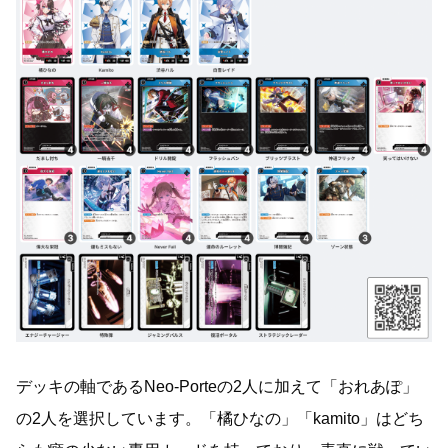
デッキの軸であるNeo-Porteの2人に加えて「おれあぽ」
の2人を選択しています。「橘ひなの」「kamito」はどち