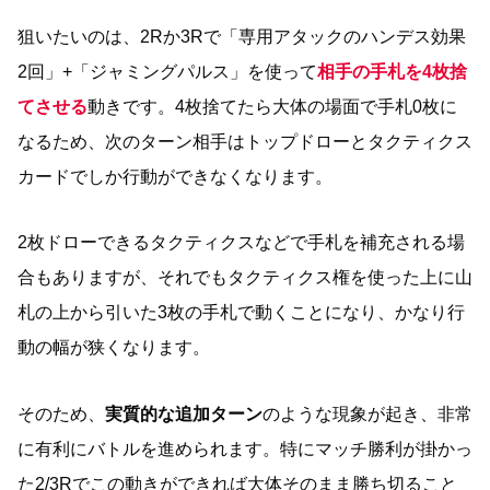
狙いたいのは、2Rか3Rで「専用アタックのハンデス効果
2回」+「ジャミングパルス」を使って
相手の手札を4枚捨
てさせる
動きです。4枚捨てたら大体の場面で手札0枚に
なるため、次のターン相手はトップドローとタクティクス
カードでしか行動ができなくなります。
2枚ドローできるタクティクスなどで手札を補充される場
合もありますが、それでもタクティクス権を使った上に山
札の上から引いた3枚の手札で動くことになり、かなり行
動の幅が狭くなります。
そのため、
実質的な追加ターン
のような現象が起き、非常
に有利にバトルを進められます。特にマッチ勝利が掛かっ
た2/3Rでこの動きができれば大体そのまま勝ち切ること