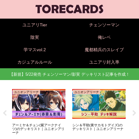
ユニアリTier
チェンソーマン
陰実
俺レベ
学マスvol.2
魔都精兵のスレイブ
カジュアルルール
ユニアリ封入率
【新規】5/22発売 チェンソーマン/影実 デッキリスト記事を作成！
ユニオンアリーナ
ユニオンアリーナ
ユ
底
アーミヤ＆チェン(紫アークナイ
シン＆平助(黄サカモトデイズ)の
坂本
ツ)のデッキリスト｜ユニオンアリ
デッキリスト｜ユニオンアリーナ
ッ
ーナ