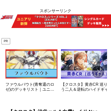
スポンサーリンク
PR
ファウルバウト(青奪還のロ
【クロスタ】黄赤CR 巡り
ゼ)のデッキリスト｜ユニオ
う二人＆逆転のハイドギャ
ンアリーナ
＆ビクトリーランページ デ
ッキの解説と使い方
【XrossStars】