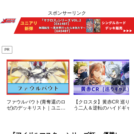
スポンサーリンク
PR
ファウルバウト(青奪還のロ
【クロスタ】黄赤CR 巡り
ゼ)のデッキリスト｜ユニオ
う二人＆逆転のハイドギャ
ンアリーナ
＆ビクトリーランページ デ
ッキの解説と使い方
【XrossStars】