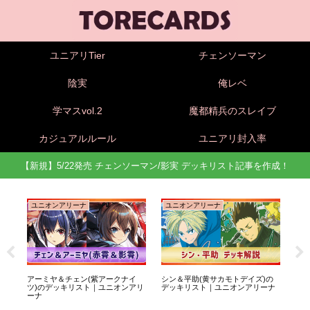
ユニアリTier
チェンソーマン
陰実
俺レベ
学マスvol.2
魔都精兵のスレイブ
カジュアルルール
ユニアリ封入率
【新規】5/22発売 チェンソーマン/影実 デッキリスト記事を作成！
ユニオンアリーナ
ユニオンアリーナ
ユ
底
アーミヤ＆チェン(紫アークナイ
シン＆平助(黄サカモトデイズ)の
坂本
ツ)のデッキリスト｜ユニオンアリ
デッキリスト｜ユニオンアリーナ
ッ
ーナ