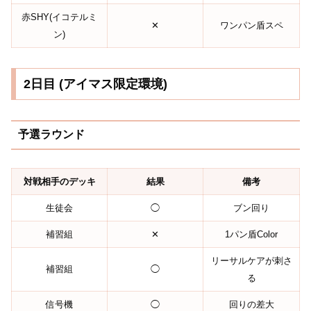
赤SHY(イコテルミ
✕
ワンパン盾スペ
ン)
2日目 (アイマス限定環境)
予選ラウンド
対戦相手のデッキ
結果
備考
生徒会
◯
ブン回り
補習組
✕
1パン盾Color
リーサルケアが刺さ
補習組
◯
る
信号機
◯
回りの差大