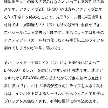
補習組デッキの最大の強みはなんといっても速攻性能の高
さです。アクティブ2玉《莉波》や味方をアクティブにす
る3《千奈》を絡めることで、先手3ターン目に4面攻撃も
可能です。展開能力の3《広》も絡めばAPに余裕ができ、
スペシャルによる除去も可能です。場合によっては相手の
アクティブトリガーを無力化しながら半分以上のライフを
削れてしまうのが非常に強力です。
また、レイド《千奈》や2《広》によるBP強化によって
BP4000アタッカーを供給しやすいのも強力です。速攻デ
ッキながらBP4000の壁を超えながら打点を刻める点は非
常に強力です。相手の準備が整う前にライフを大きく削れ
れば、インパクトによるリーサルがちらつくことで相手は
ブロックを余儀なくされ、有利な展開に持ち込めます。