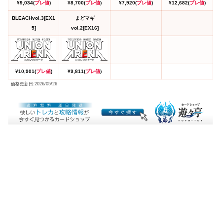
¥9,034(
プレ値
)
¥8,700(
プレ値
)
¥7,920(
プレ値
)
¥12,682(
プレ値
)
BLEACHvol.3[EX1
まどマギ
5]
vol.2[EX16]
¥10,901(
プレ値
)
¥9,811(
プレ値
)
価格更新日:2026/05/26