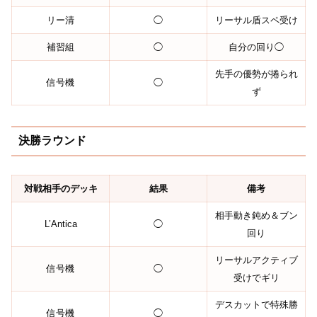
リー清
◯
リーサル盾スペ受け
補習組
◯
自分の回り◯
先手の優勢が捲られ
信号機
◯
ず
決勝ラウンド
対戦相手のデッキ
結果
備考
相手動き鈍め＆ブン
L’Antica
◯
回り
リーサルアクティブ
信号機
◯
受けでギリ
デスカットで特殊勝
信号機
◯