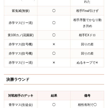
れた
紫鬼滅(無惨)
◯
相手Final引けず
相手序盤でかなり動
赤学マス(リー清)
◯
き渋め
黄100カノ(花園家)
◯
相手EXドロ
赤学マス(信号機)
✕
回りの差
赤学マス(信号機)
◯
回りの差
赤学マス(リー清)
✕
ぬるキープで✕
決勝ラウンド
対戦相手のデッキ
結果
備考
青学マス(生徒会)
◯
相性有利で◯