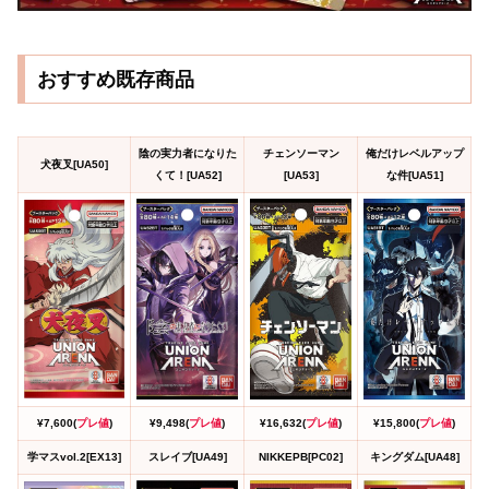
おすすめ既存商品
陰の実力者になりた
チェンソーマン
俺だけレベルアップ
犬夜叉[UA50]
くて！[UA52]
[UA53]
な件[UA51]
¥7,600(
プレ値
)
¥9,498(
プレ値
)
¥16,632(
プレ値
)
¥15,800(
プレ値
)
学マスvol.2[EX13]
スレイブ[UA49]
NIKKEPB[PC02]
キングダム[UA48]