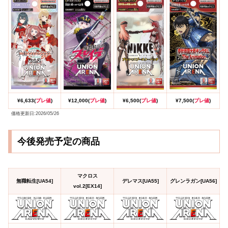
¥6,633(
プレ値
)
¥12,000(
プレ値
)
¥6,500(
プレ値
)
¥7,500(
プレ値
)
価格更新日:2026/05/26
今後発売予定の商品
マクロス
無職転生[UA54]
デレマス[UA55]
グレンラガン[UA56]
vol.2[EX14]