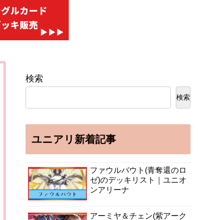
検索
検索
ユニアリ新着記事
紫アーク
坂本商店(黄サカモトデイズ)
【クロスタ】Vanil
スト｜ユ
のデッキリスト｜ユニオンア
キ紹介と使い方｜評
ファウルバウト(青奪還のロ
リーナ
ススターズ】
ゼ)のデッキリスト｜ユニオ
ンアリーナ
アーミヤ＆チェン(紫アーク