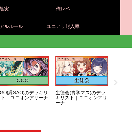
陰実
俺レベ
アルルール
ユニアリ封入率
ユニオンアリーナ
ユニオンアリーナ
ユニオンア
GO(緑SAO)のデッキリ
生徒会(青学マス)のデッ
咲季＆
スト｜ユニオンアリーナ
キリスト｜ユニオンアリ
学マス
ーナ
｜ユニ