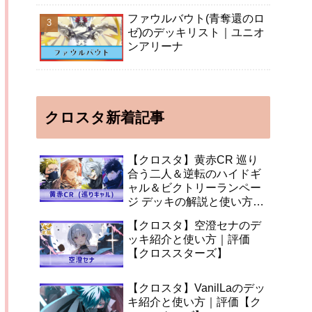
ファウルバウト(青奪還のロ
ゼ)のデッキリスト｜ユニオ
ンアリーナ
クロスタ新着記事
【クロスタ】黄赤CR 巡り
合う二人＆逆転のハイドギ
ャル＆ビクトリーランペー
ジ デッキの解説と使い方
【XrossStars】
【クロスタ】空澄セナのデ
ッキ紹介と使い方｜評価
【クロススターズ】
【クロスタ】VanilLaのデッ
キ紹介と使い方｜評価【ク