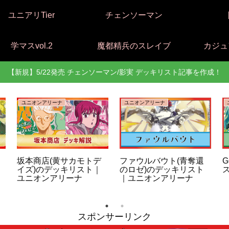
ユニアリTier
チェンソーマン
学マスvol.2
魔都精兵のスレイブ
カジュ
【新規】5/22発売 チェンソーマン/影実 デッキリスト記事を作成！
ユニオンアリーナ
ユニオンアリーナ
坂本商店(黄サカモトデ
ファウルバウト(青奪還
G
イズ)のデッキリスト｜
のロゼ)のデッキリスト
ユニオンアリーナ
｜ユニオンアリーナ
スポンサーリンク