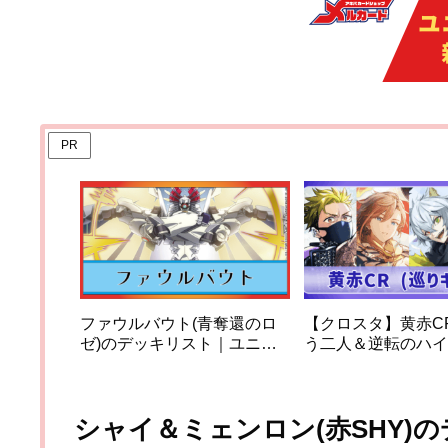
PR
ファウルバウト(青奪還のロ
【クロスタ】黄赤C
ゼ)のデッキリスト｜ユニオ
う二人＆逆転のハイ
ンアリーナ
＆ビクトリーランペ
ッキの解説と使い方
【XrossStars】
シャイ＆ミェンロン(赤SHY)