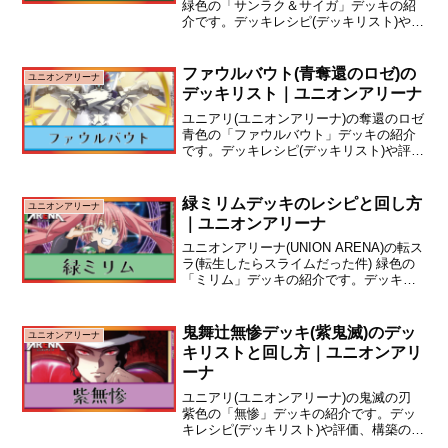
緑色の「サンラク＆サイガ」デッキの紹
介です。デッキレシピ(デッキリスト)や評
価、構築のポイント、回し方について解
説しています。デッキレシピサンラク＆
サイガ：緑シャンフロ現環境Tierタイトル
ファウルバウト(青奪還のロゼ)の
ユニオンアリーナ
Tier...
デッキリスト｜ユニオンアリーナ
ユニアリ(ユニオンアリーナ)の奪還のロゼ
青色の「ファウルバウト」デッキの紹介
です。デッキレシピ(デッキリスト)や評
価、構築のポイント、回し方について解
説しています。デッキレシピファウルバ
ウト：青奪還のロゼ現環境Tierタイトル
緑ミリムデッキのレシピと回し方
ユニオンアリーナ
Tier1奪...
｜ユニオンアリーナ
ユニオンアリーナ(UNION ARENA)の転ス
ラ(転生したらスライムだった件) 緑色の
「ミリム」デッキの紹介です。デッキレ
シピやカードの採用理由について解説し
ています。
鬼舞辻無惨デッキ(紫鬼滅)のデッ
ユニオンアリーナ
キリストと回し方｜ユニオンアリ
ーナ
ユニアリ(ユニオンアリーナ)の鬼滅の刃
紫色の「無惨」デッキの紹介です。デッ
キレシピ(デッキリスト)や評価、構築のポ
イント、回し方について解説していま