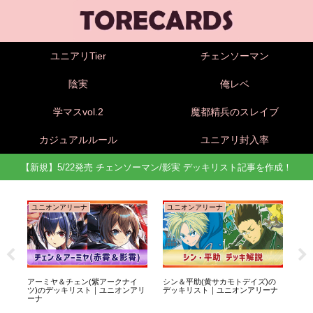
ユニアリTier
チェンソーマン
陰実
俺レベ
学マスvol.2
魔都精兵のスレイブ
カジュアルルール
ユニアリ封入率
【新規】5/22発売 チェンソーマン/影実 デッキリスト記事を作成！
ユニオンアリーナ
ユニオンアリーナ
ユ
底
アーミヤ＆チェン(紫アークナイ
シン＆平助(黄サカモトデイズ)の
坂本
ツ)のデッキリスト｜ユニオンアリ
デッキリスト｜ユニオンアリーナ
ッ
ーナ