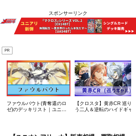
スポンサーリンク
PR
ファウルバウト(青奪還のロ
【クロスタ】黄赤CR 巡り
ゼ)のデッキリスト｜ユニオ
う二人＆逆転のハイドギャ
ンアリーナ
＆ビクトリーランページ デ
ッキの解説と使い方
【XrossStars】