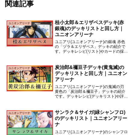
関連記事
桂小太郎＆エリザベスデッキ(赤
ユニオンアリーナ
銀魂)のデッキリストと回し方｜
ユニオンアリーナ
ユニアリ(ユニオンアリーナ)の銀魂 赤色
の「ヅラ＆エリザベス」デッキの紹介で
す。デッキレシピ(リスト)やカードの採用
理由について解説しています。デッキリ
スト - 基本形桂＆エリザベスデッキは、
レイド《桂》と《エリザベス》を主軸に
炭治郎&禰豆子デッキ(黄鬼滅)の
ユニオンアリーナ
戦う準速攻デ...
デッキリストと回し方｜ユニオン
アリーナ
ユニアリ(ユニオンアリーナ)の鬼滅の刃
黄色の「炭治郎＆禰豆子」デッキの紹介
です。デッキレシピ(デッキリスト)や評
価、構築のポイント、回し方について解
説しています。デッキレシピ炭治郎＆禰
豆子：黄鬼滅の刃現環境Tierタイトル
サンラク＆サイガ(緑シャンフロ)
ユニオンアリーナ
Tier1.5鬼...
のデッキリスト｜ユニオンアリー
ナ
ユニアリ(ユニオンアリーナ)のシャンフロ