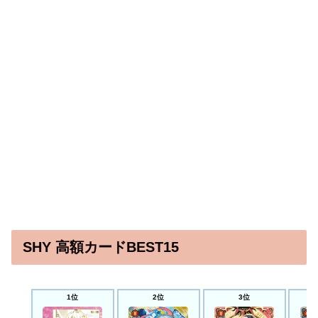
SHY 高額カードBEST15
1位
2位
3位