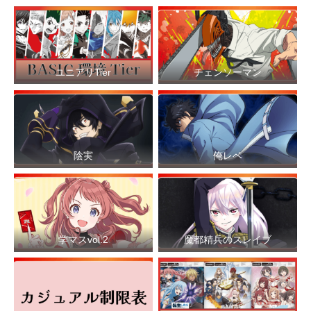
ユニアリTier
チェンソーマン
陰実
俺レベ
学マスvol.2
魔都精兵のスレイブ