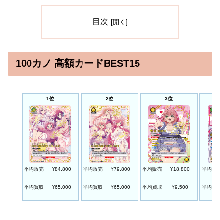
目次
100カノ 高額カードBEST15
1位
2位
3位
平均販売
¥84,800
平均販売
¥79,800
平均販売
¥18,800
平均販
平均買取
¥65,000
平均買取
¥65,000
平均買取
¥9,500
平均買