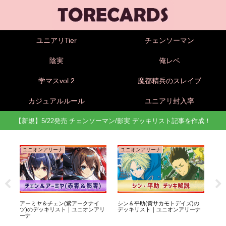
ユニアリTier
チェンソーマン
陰実
俺レベ
学マスvol.2
魔都精兵のスレイブ
カジュアルルール
ユニアリ封入率
【新規】5/22発売 チェンソーマン/影実 デッキリスト記事を作成！
ユニオンアリーナ
ユニオンアリーナ
ユ
底
アーミヤ＆チェン(紫アークナイ
シン＆平助(黄サカモトデイズ)の
坂本
ツ)のデッキリスト｜ユニオンアリ
デッキリスト｜ユニオンアリーナ
ッ
ーナ