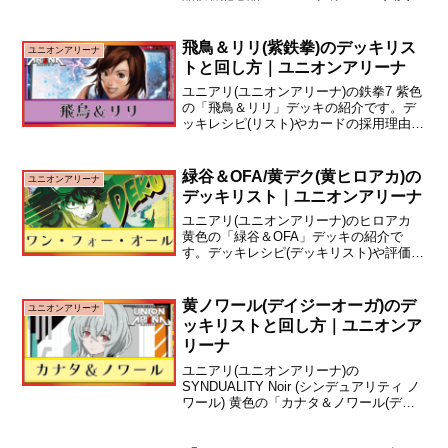
念品 通常仕様”WINNER”の箔押しがある
こと以外、カードの加工は同じです。ユ
ニオンアリーナの『ユニオンレア』は、
飛鳥＆リリ(紫鉄拳)のデッキリス
ユニオンアリーナ
公式大会...
トと回し方｜ユニオンアリーナ
ユニアリ(ユニオンアリーナ)の鉄拳7 紫色
の「飛鳥＆リリ」デッキの紹介です。デ
ッキレシピ(リスト)やカードの採用理由に
ついて解説しています。デッキレシピ今
回は、効果による移動を駆使して連続攻
撃を繰り出す「風間飛鳥＆リリ」のデッ
緑谷＆OFA/黄デク(黄ヒロアカ)の
ユニオンアリーナ
キを紹介します...
デッキリスト｜ユニオンアリーナ
ユニアリ(ユニオンアリーナ)のヒロアカ
黄色の「緑谷＆OFA」デッキの紹介で
す。デッキレシピ(デッキリスト)や評価、
構築のポイント、回し方について解説し
ています。デッキレシピ緑谷＆OFA：黄
ヒロアカ現環境TierタイトルTier1ヒロア
黄ノワール(デイジーオーガ)のデ
ユニオンアリーナ
カ盤...
ッキリストと回し方｜ユニオンア
リーナ
ユニアリ(ユニオンアリーナ)の
SYNDUALITY Noir (シンデュアリティ ノ
ワール) 黄色の「カナタ＆ノワール(デイ
ジーオーガ)」デッキの紹介です。デッキ
レシピやカードの採用理由について解説