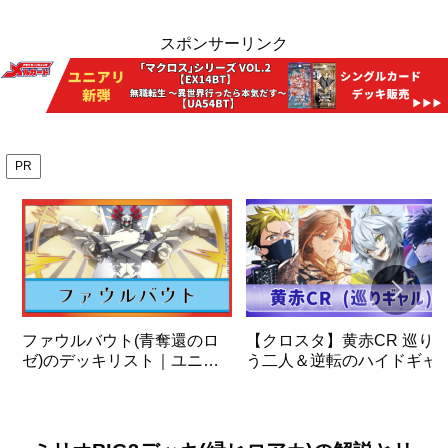
スポンサーリンク
PR
ファウルバウト(青奪還のロ
【クロスタ】黄赤CR 巡り
ゼ)のデッキリスト｜ユニオ
う二人＆逆転のハイドギャ
ンアリーナ
＆ビクトリーランページ デ
ッキの解説と使い方
【XrossStars】