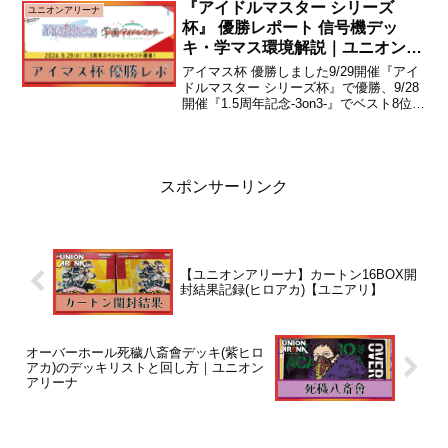
しています。デッキレシピ今回は、第16
『アイドルマスター シリーズ
ユニオンアリーナ
弾の...
杯』 優勝レポート 信号機デッ
キ・学マス環境解説｜ユニオンア
リーナ
アイマス杯 優勝しました9/29開催『アイ
ドルマスター シリーズ杯』で優勝、9/28
開催『1.5周年記念-3on3-』でベスト8位と
好成績を残すことができました。結果と
考えた事をまとめていきます。戦績は以
下の通りで、両日同じリストの「信号
機...
スポンサーリンク
【ユニオンアリーナ】カートン16BOX開
封結果記録(ヒロアカ)【ユニアリ】
オーバーホール死穢八斎會デッキ(紫ヒロ
アカ)のデッキリストと回し方｜ユニオン
アリーナ