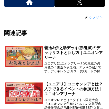
シノザキ
関連記事
善逸&伊之助デッキ(赤鬼滅)のデ
ユニオンアリーナ
ッキリストと回し方｜ユニオンア
リーナ
ユニアリ(ユニオンアリーナ)の鬼滅の刃
赤色の「善逸＆伊之助」デッキの紹介で
す。デッキレシピ(リスト)やカードの採用
理由について解説しています。デッキリ
スト - 基本形善逸＆伊之助＆炭治郎(かま
ぼこ隊)デッキは、低エナジーキャラを序
【ユニアリ】ユニオンレアとは？
ユニオンアリーナ
盤からガ...
入手できるイベントの参加方法｜
ユニオンアリーナ
ユニオンレアとは？タイトル限定大会
「ユニオンレア争奪バトル」の入賞記念
品優勝記念品 WINNER仕様BEST4入賞記