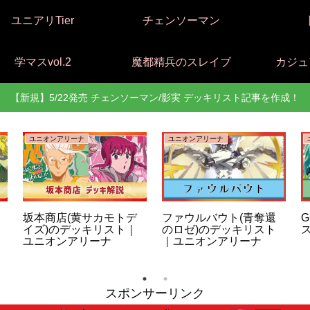
ユニアリTier
チェンソーマン
学マスvol.2
魔都精兵のスレイブ
カジュ
【新規】5/22発売 チェンソーマン/影実 デッキリスト記事を作成！
ユニオンアリーナ
ユニオンアリーナ
坂本商店(黄サカモトデ
ファウルバウト(青奪還
G
イズ)のデッキリスト｜
のロゼ)のデッキリスト
ユニオンアリーナ
｜ユニオンアリーナ
スポンサーリンク