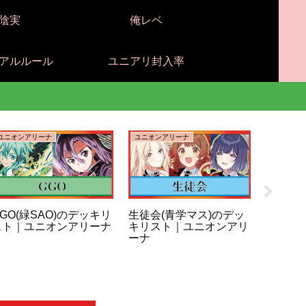
陰実
俺レベ
アルルール
ユニアリ封入率
ユニオンアリーナ
ユニオンアリーナ
ユニオンア
GO(緑SAO)のデッキリ
生徒会(青学マス)のデッ
咲季＆
スト｜ユニオンアリーナ
キリスト｜ユニオンアリ
学マス
ーナ
｜ユニ