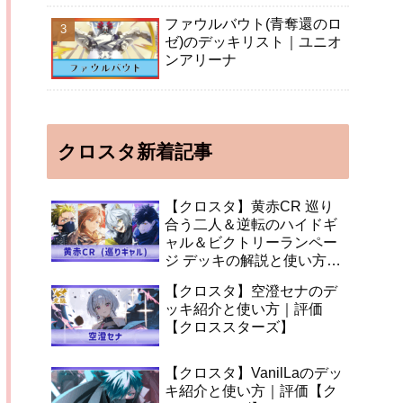
ファウルバウト(青奪還のロ
ゼ)のデッキリスト｜ユニオ
ンアリーナ
クロスタ新着記事
【クロスタ】黄赤CR 巡り
合う二人＆逆転のハイドギ
ャル＆ビクトリーランペー
ジ デッキの解説と使い方
【XrossStars】
【クロスタ】空澄セナのデ
ッキ紹介と使い方｜評価
【クロススターズ】
【クロスタ】VanilLaのデッ
キ紹介と使い方｜評価【ク