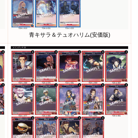
青キサラ＆テュオハリム(安価版)