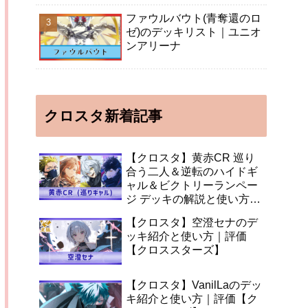
ファウルバウト(青奪還のロ
ゼ)のデッキリスト｜ユニオ
ンアリーナ
クロスタ新着記事
【クロスタ】黄赤CR 巡り
合う二人＆逆転のハイドギ
ャル＆ビクトリーランペー
ジ デッキの解説と使い方
【XrossStars】
【クロスタ】空澄セナのデ
ッキ紹介と使い方｜評価
【クロススターズ】
【クロスタ】VanilLaのデッ
キ紹介と使い方｜評価【ク