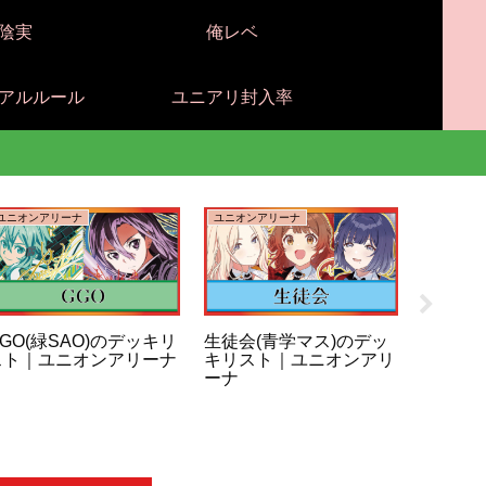
陰実
俺レベ
アルルール
ユニアリ封入率
ユニオンアリーナ
ユニオンアリーナ
ユニオンア
GO(緑SAO)のデッキリ
生徒会(青学マス)のデッ
咲季＆
スト｜ユニオンアリーナ
キリスト｜ユニオンアリ
学マス
ーナ
｜ユニ