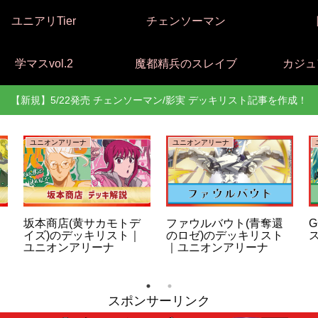
ユニアリTier
チェンソーマン
学マスvol.2
魔都精兵のスレイブ
カジュ
【新規】5/22発売 チェンソーマン/影実 デッキリスト記事を作成！
ユニオンアリーナ
ユニオンアリーナ
坂本商店(黄サカモトデ
ファウルバウト(青奪還
G
イズ)のデッキリスト｜
のロゼ)のデッキリスト
ユニオンアリーナ
｜ユニオンアリーナ
スポンサーリンク